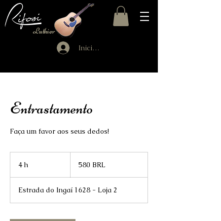
Luthier
Iniciar sesión
Entrastamento
Faça um favor aos seus dedos!
580
reales
4 h
4
580 BRL
brasileños
h
Estrada do Ingaí 1628 - Loja 2