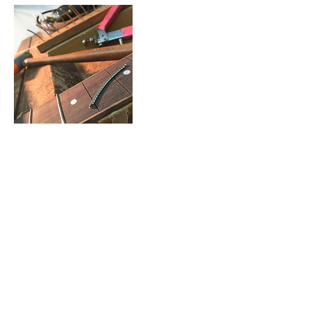
Datos de contacto
Estrada do Ingaí 1628 - Loja 2, Santana
de Parnaíba, BR-SP 06519-205, BRA