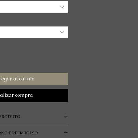
egar al carrito
alizar compra
 PRODUTO
in Studio Performance Phosphor
RNO E REEMBOLSO
olk.