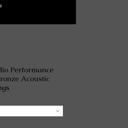
g
dio Performance
ronze Acoustic
ngs