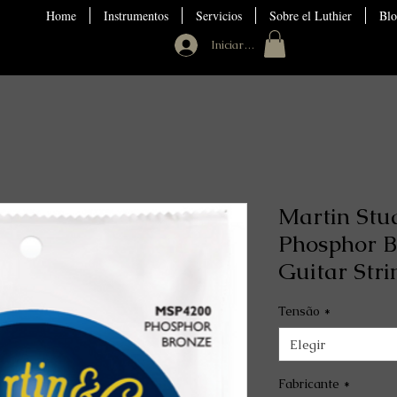
Home
Instrumentos
Servicios
Sobre el Luthier
Blo
Iniciar sesión
Martin Stu
Phosphor B
Guitar Stri
Tensão
*
Elegir
Fabricante
*