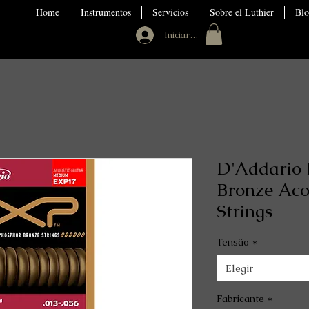
Home
Instrumentos
Servicios
Sobre el Luthier
Blo
Iniciar sesión
D'Addario
Bronze Aco
Strings
Tensão
*
Elegir
Fabricante
*