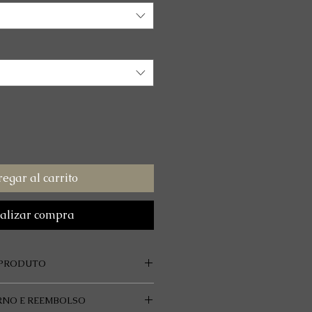
egar al carrito
alizar compra
 PRODUTO
ddario EXP Phosphor Bronze
RNO E REEMBOLSO