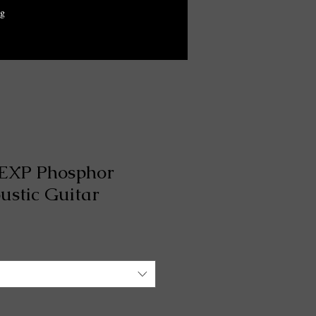
g
 EXP Phosphor
ustic Guitar