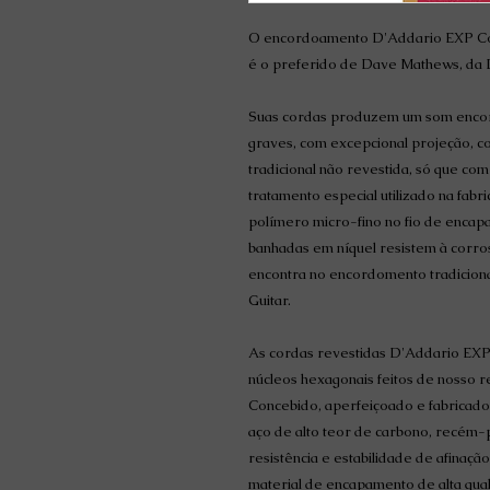
O encordoamento D'Addario EXP Coa
é o preferido de Dave Mathews, da
Suas cordas produzem um som encor
graves, com excepcional projeção, 
tradicional não revestida, só que co
tratamento especial utilizado na fab
polímero micro-fino no fio de encap
banhadas em níquel resistem à corro
encontra no encordomento tradicion
Guitar.
As cordas revestidas D'Addario EXP
núcleos hexagonais feitos de nosso r
Concebido, aperfeiçoado e fabricado
aço de alto teor de carbono, recém-
resistência e estabilidade de afina
material de encapamento de alta qua