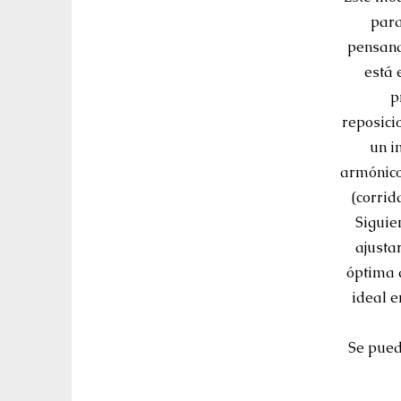
para
pensand
está 
p
reposici
un i
armónico
(corrid
Siguie
ajusta
óptima 
ideal e
Se pued