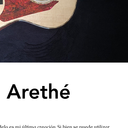
Arethé
elo es mi última creación. Si bien se puede utilizar